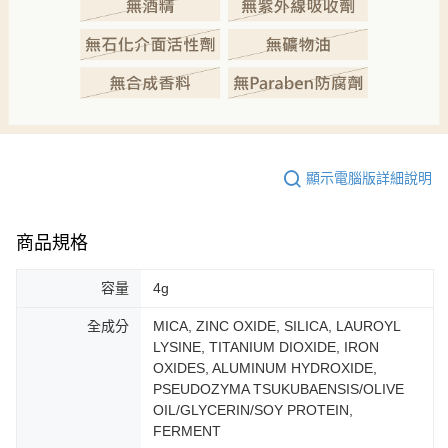
顯示電腦版詳細說明
商品規格
容量
4g
全成分
MICA, ZINC OXIDE, SILICA, LAUROYL
LYSINE, TITANIUM DIOXIDE, IRON
OXIDES, ALUMINUM HYDROXIDE,
PSEUDOZYMA TSUKUBAENSIS/OLIVE
OIL/GLYCERIN/SOY PROTEIN,
FERMENT