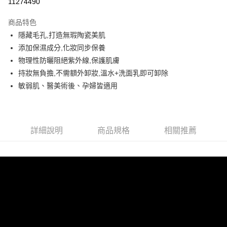
11274490
Apple Pay
商品特色
街口支付
隱藏毛孔,打造無瑕陶瓷美肌
添加保濕成分,化妝同步保養
悠遊付
物理性防曬阻絕紫外線,保護肌膚
ATM付款
持妝無負擔,不需額外卸妝,溫水+洗面乳即可卸除
敏弱肌、醫美術後、孕婦皆適用
貨到付款
運送方式
付款後/全家取貨
詳細說明
商品規格
相關推薦
每筆NT$68，滿NT$2,000(含以上)免運費
付款後/7-11取貨
每筆NT$70，滿NT$2,000(含以上)免運費
宅配
每筆NT$120，滿NT$2,000(含以上)免運費