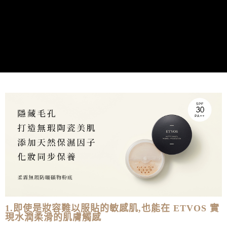
離島-宅配
每筆NT$250
黑貓貨到付款
每筆NT$120，滿NT$2,000(含以上)免運費
1.即使是妝容難以服貼的敏感肌,也能在 ETVOS 實
現水潤柔滑的肌膚觸感