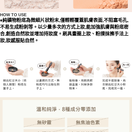
HOW TO USE
♦純礦物粉底為微細片狀粉末,僅輕輕覆蓋肌膚表面,不阻塞毛孔,
不易生成粉刺等。以少量多次的方式上妝,能加強肌膚與粉底密
合,創造自然妝並增加持妝度。刷具畫圈上妝、粉撲抹擦手法上
妝,妝感服貼自然。