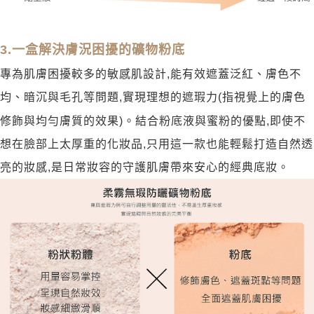
3.一盒解決膚況困擾的礦物粉底
專為肌膚困擾較多的敏感肌設計,能有效遮蓋泛紅、膚色不
均、暗沉與毛孔等問題,實現理想的遮瑕力(指視覺上的膚色
修飾與均勻膚質的效果)。結合粉底液與蜜粉的優點,即使不
想在臉部上太厚重的化妝品,只用這一款也能輕鬆打造自然透
亮的妝感,是日常妝容的守護肌膚帶來安心的經典底妝。