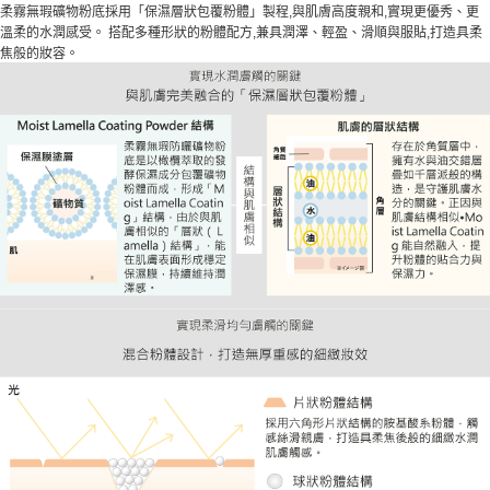
柔霧無瑕礦物粉底採用「保濕層狀包覆粉體」製程,與肌膚高度親和,實現更優秀、更
溫柔的水潤感受。 搭配多種形狀的粉體配方,兼具潤澤、輕盈、滑順與服貼,打造具柔
焦般的妝容。