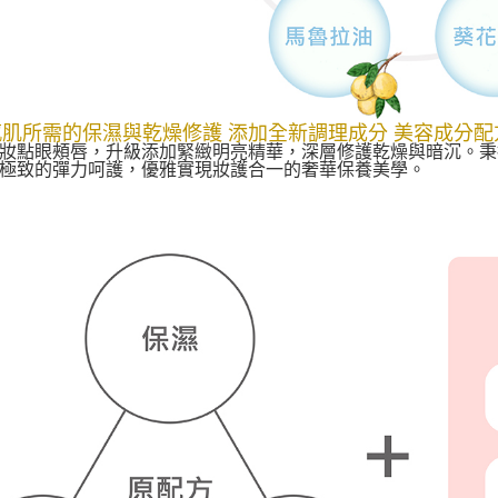
敏感肌所需的保濕與乾燥修護 添加全新調理成分 美容成分配
妝點眼頰唇，升級添加緊緻明亮精華，深層修護乾燥與暗沉。秉
極致的彈力呵護，優雅實現妝護合一的奢華保養美學。