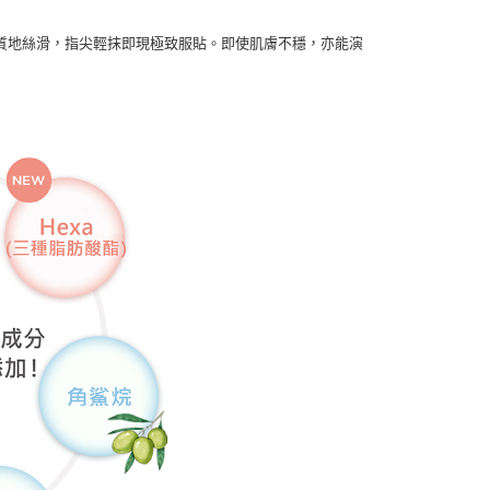
質地絲滑，指尖輕抹即現極致服貼。即使肌膚不穩，亦能演