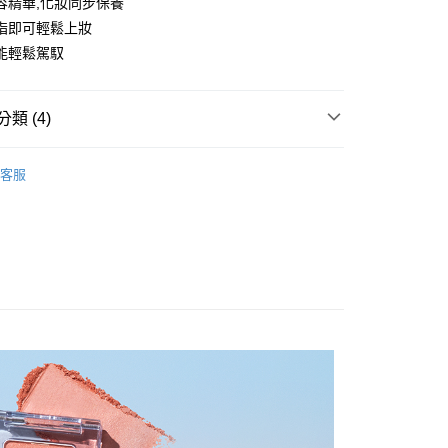
容精華,化妝同步保養
指即可輕鬆上妝
能輕鬆駕馭
類 (4)
AKE UP
眼部彩妝
客服
AKE UP
頰彩修容
家取貨
AKE UP
唇部彩妝
8，滿NT$2,000(含以上)免運費
備 ☆
11取貨
0，滿NT$2,000(含以上)免運費
20，滿NT$2,000(含以上)免運費
50