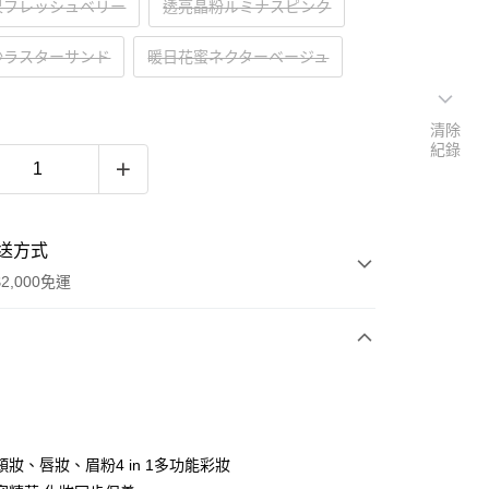
果フレッシュベリー
透亮晶粉ルミナスピンク
沙ラスターサンド
暖日花蜜ネクターベージュ
清除
紀錄
送方式
2,000免運
次付款
妝、唇妝、眉粉4 in 1多功能彩妝