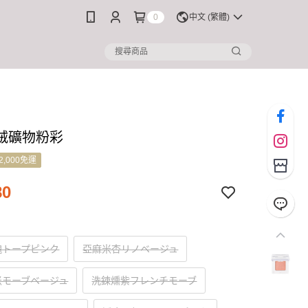
0
中文 (繁體)
事
絨礦物粉彩
2,000免運
80
瑰トープピンク
亞麻米杏リノベージュ
米モーブベージュ
洗鍊燻紫フレンチモーブ