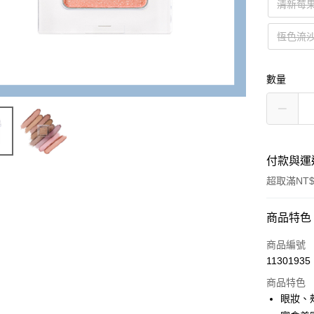
清新莓
恆色流
數量
付款與運
超取滿NT$
付款方式
商品特色
信用卡一
商品編號
11301935
LINE Pay
商品特色
Apple Pay
眼妝、頰