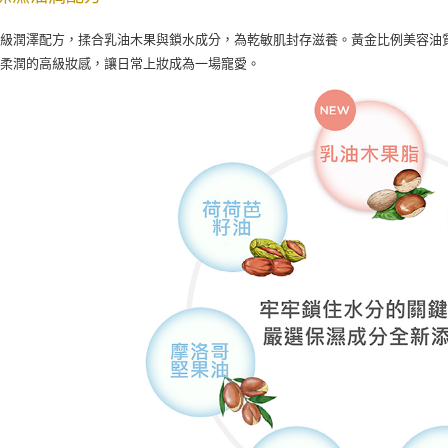
升級潤澤配方，揉合乳油木果與鎖水成分，為乾敏肌封存滋養。黃金比例美容油
爽柔潤的高級妝感，讓日常上妝成為一場寵愛。