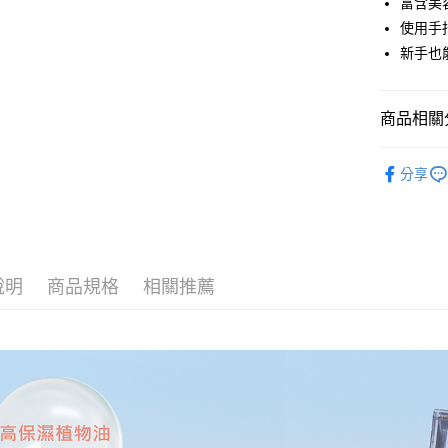
富含美
街口支付
使用手
悠遊付
新手也
ATM付款
商品相關分
貨到付款
美妝系列 M
分享
運送方式
美妝系列 M
付款後/全
美妝系列 M
每筆NT$6
☆ 入門必
說明
商品規格
相關推薦
付款後/7-
每筆NT$7
宅配
每筆NT$1
離島-宅配
每筆NT$2