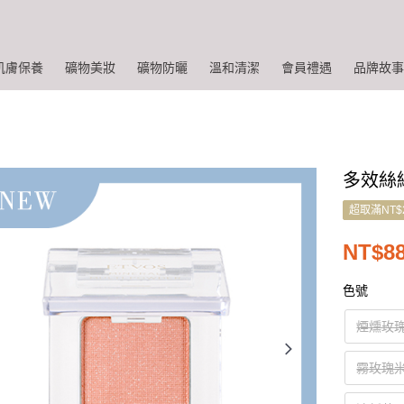
肌膚保養
礦物美妝
礦物防曬
溫和清潔
會員禮遇
品牌故
多效絲
超取滿NT$
NT$8
色號
煙燻玫
霧玫瑰