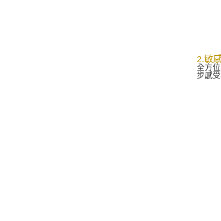
2.
全方位
步感受