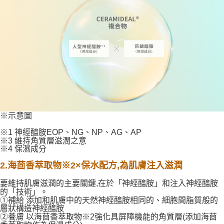
※示意圖
※1 神經醯胺EOP、NG、NP、AG、AP
※3 維持角質層滋潤之意
※4 保濕成分
2.海茴香萃取物※2×保水配方,為肌膚注入滋潤
要維持肌膚滋潤的主要關鍵,在於「神經醯胺」和注入神經醯胺
的「技術」。
①補給 添加和肌膚中的天然神經醯胺相同的、細胞間脂質般的
層狀構造神經醯胺
②養膚 以海茴香萃取物※2強化具屏障機能的角質層(添加海茴