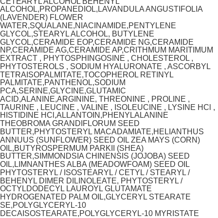
CETEARYL ALCOHOL BEHENYL
ALCOHOL,PROPANEDIOL,LAVANDULA ANGUSTIFOLIA
(LAVENDER) FLOWER
WATER,SQUALANE,NIACINAMIDE,PENTYLENE
GLYCOL,STEARYL ALCOHOL, BUTYLENE
GLYCOL,CERAMIDE EOP,CERAMIDE NG,CERAMIDE
NP,CERAMIDE AG,CERAMIDE AP,CRITHMUM MARITIMUM
EXTRACT , PHYTOSPHINGOSINE , CHOLESTEROL ,
PHYTOSTEROLS , SODIUM HYALURONATE , ASCORBYL
TETRAISOPALMITATE,TOCOPHEROL RETINYL
PALMITATE,PANTHENOL,SODIUM
PCA,SERINE,GLYCINE,GLUTAMIC
ACID,ALANINE,ARGININE, THREONINE , PROLINE ,
TAURINE , LEUCINE , VALINE , ISOLEUCINE , LYSINE HCl ,
HISTIDINE HCl,ALLANTOIN,PHENYLALANINE
THEOBROMA GRANDIFLORUM SEED
BUTTER,PHYTOSTERYL MACADAMIATE,HELIANTHUS
ANNUUS (SUNFLOWER) SEED OIL ZEA MAYS (CORN)
OIL,BUTYROSPERMUM PARKII (SHEA)
BUTTER,SIMMONDSIA CHINENSIS (JOJOBA) SEED
OIL,LIMNANTHES ALBA (MEADOWFOAM) SEED OIL
PHYTOSTERYL / ISOSTEARYL / CETYL / STEARYL /
BEHENYL DIMER DILINOLEATE, PHYTOSTERYL /
OCTYLDODECYL LAUROYL GLUTAMATE
HYDROGENATED PALM OIL,GLYCERYL STEARATE
SE,POLYGLYCERYL-10
DECAISOSTEARATE,POLYGLYCERYL-10 MYRISTATE