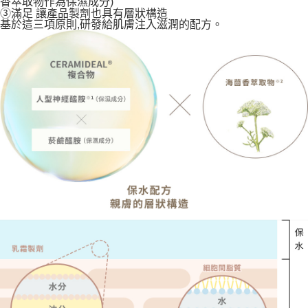
香萃取物作為保濕成分)
③滿足 讓產品製劑也具有層狀構造
基於這三項原則,研發給肌膚注入滋潤的配方。