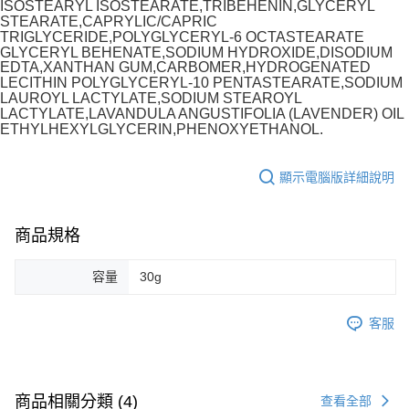
ISOSTEARYL ISOSTEARATE,TRIBEHENIN,GLYCERYL
STEARATE,CAPRYLIC/CAPRIC
TRIGLYCERIDE,POLYGLYCERYL-6 OCTASTEARATE
GLYCERYL BEHENATE,SODIUM HYDROXIDE,DISODIUM
EDTA,XANTHAN GUM,CARBOMER,HYDROGENATED
LECITHIN POLYGLYCERYL-10 PENTASTEARATE,SODIUM
LAUROYL LACTYLATE,SODIUM STEAROYL
LACTYLATE,LAVANDULA ANGUSTIFOLIA (LAVENDER) OIL
ETHYLHEXYLGLYCERIN,PHENOXYETHANOL.
顯示電腦版詳細說明
商品規格
容量
30g
客服
商品相關分類 (4)
查看全部