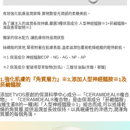
黑貓貨到付款
每筆NT$120，滿NT$2,000(含以上)免運費
有效強化肌膚滋潤屏障,實現散發光潤感的柔嫩美肌。
為了讓注入的滋潤長效持續,嚴選3種保濕成分:人型神經醯胺※1×菸鹼醯胺×
海茴香萃取物※2
獨家的保水配方,讓肌膚保持滋潤狀態
絲綢般的質地,緊密附著在肌膚表面,溫柔滋潤包覆易乾燥粗糙的輕熟齡肌。
※1 保濕成分:神經醯胺EOP、NG、AG、NP、AP
※2 保濕成分:聖彼得草萃取物(別名)、三酸甘油脂(辛酸 / 葵酸)
1.強化肌膚的『角質層力』※3,添加人型神經醯胺※1及
菸鹼醯胺
添加ETVOS原創的保濕科學中心成分—「CERAMIDEAL®複合
物」。 「CERAMIDEAL®複合物」是由保濕成分「菸鹼醯胺」
(維生素B的一種)和「人型神經醯胺※1」組合而成,可以抵達乾
燥的角質層,提供滋潤並長效保持。以具親膚性的滲透力,潤澤角
質層的每個角落。