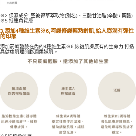
※2 保濕成分: 聖彼得草萃取物(別名)、三酸甘油脂(辛酸 / 葵酸)
※5 抵達角質層
3.添加4種維生素※6,呵護修護輕熟齡肌,給人膨潤有彈性
的印象
添加菸鹼醯胺在內的4種維生素※6,恢復肌膚原有的生命力,打造
具健康肌理的膨潤柔嫩肌。