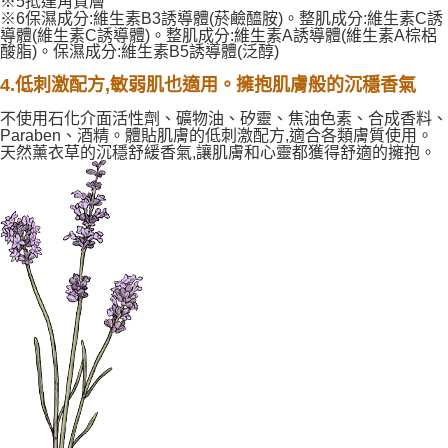
※5抵達角質層
※6保濕成分:維生素B3誘導體(菸鹼醯胺)。整肌成分:維生素C誘
導體(維生素C誘導體)。整肌成分:維生素A誘導體(維生素A棕梠
酸脂)。保濕成分:維生素B5誘導體(泛醇)
4.低刺激配方,敏弱肌也適用。擁抱肌膚般的沉穩香氣
不使用石化介面活性劑、礦物油、矽靈、焦油色素、合成香料、
Paraben、酒精。體貼肌膚的低刺激配方,適合各類膚質使用。
天然薰衣草的沉穩舒緩香氣,讓肌膚和心靈都獲得舒適的擁抱。