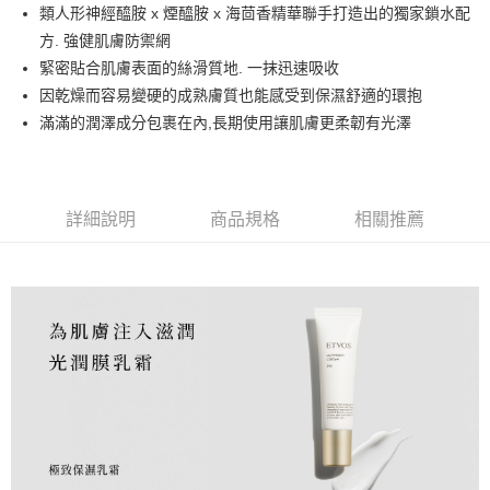
街口支付
類人形神經醯胺 x 煙醯胺 x 海茴香精華聯手打造出的獨家鎖水配
方. 強健肌膚防禦網
悠遊付
緊密貼合肌膚表面的絲滑質地. 一抹迅速吸收
ATM付款
因乾燥而容易變硬的成熟膚質也能感受到保濕舒適的環抱
滿滿的潤澤成分包裹在內,長期使用讓肌膚更柔韌有光澤
貨到付款
運送方式
付款後/全家取貨
詳細說明
商品規格
相關推薦
每筆NT$68，滿NT$2,000(含以上)免運費
付款後/7-11取貨
每筆NT$70，滿NT$2,000(含以上)免運費
宅配
每筆NT$120，滿NT$2,000(含以上)免運費
離島-宅配
每筆NT$250