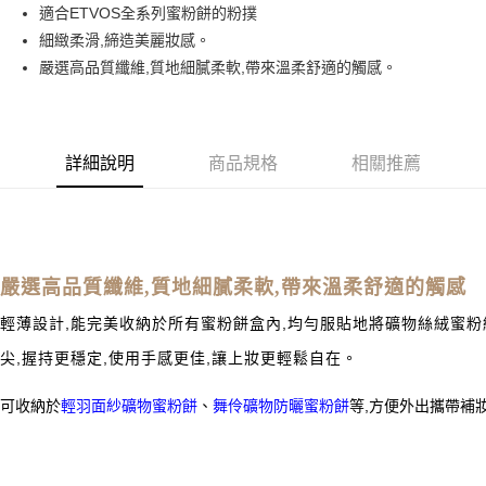
街口支付
適合ETVOS全系列蜜粉餅的粉撲
細緻柔滑,締造美麗妝感。
悠遊付
嚴選高品質纖維,質地細膩柔軟,帶來溫柔舒適的觸感。
ATM付款
貨到付款
詳細說明
商品規格
相關推薦
運送方式
付款後/全家取貨
每筆NT$68，滿NT$2,000(含以上)免運費
嚴選高品質纖維,質地細膩柔軟,帶來溫柔舒適的觸感
付款後/7-11取貨
每筆NT$70，滿NT$2,000(含以上)免運費
輕薄設計,能完美收納於所有蜜粉餅盒內,均勻服貼地將礦物絲絨蜜粉
宅配
尖,握持更穩定,使用手感更佳,讓上妝更輕鬆自在。
每筆NT$120，滿NT$2,000(含以上)免運費
可收納於
、
等,方便外出攜帶補
輕羽面紗礦物蜜粉餅
舞伶礦物防曬蜜粉餅
離島-宅配
每筆NT$250