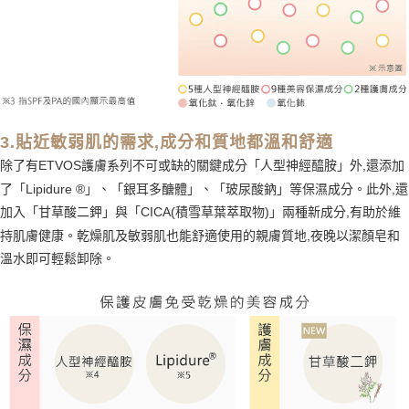
3.貼近敏弱肌的需求,成分和質地都溫和舒適
除了有ETVOS護膚系列不可或缺的關鍵成分「人型神經醯胺」外,還添加
了「Lipidure ®」、「銀耳多醣體」、「玻尿酸鈉」等保濕成分。此外,還
加入「甘草酸二鉀」與「CICA(積雪草葉萃取物)」兩種新成分,有助於維
持肌膚健康。乾燥肌及敏弱肌也能舒適使用的親膚質地,夜晚以潔顏皂和
溫水即可輕鬆卸除。