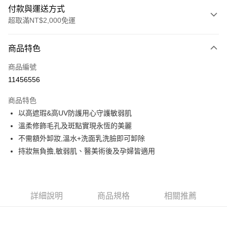
付款與運送方式
超取滿NT$2,000免運
付款方式
商品特色
信用卡一次付款
商品編號
LINE Pay
11456556
Apple Pay
商品特色
街口支付
以高遮瑕&高UV防護用心守護敏弱肌
溫柔修飾毛孔及斑點實現永恆的美麗
悠遊付
不需額外卸妝,溫水+洗面乳洗臉即可卸除
ATM付款
持妝無負擔,敏弱肌、醫美術後及孕婦皆適用
貨到付款
運送方式
詳細說明
商品規格
相關推薦
付款後/全家取貨
每筆NT$68，滿NT$2,000(含以上)免運費