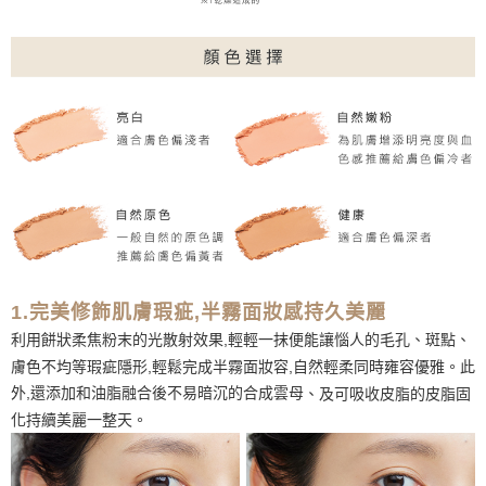
1.完美修飾肌膚瑕疵,半霧面妝感持久美麗
利用餅狀柔焦粉末的光散射效果,輕輕一抹便能讓惱人的毛孔、斑點、
膚色不均等瑕疵隱形,輕鬆完成半霧面妝容,自然輕柔同時雍容優雅。此
外,還添加和油脂融合後不易暗沉的合成雲母
、及可吸收皮脂的皮脂固
化持續美麗一整天。