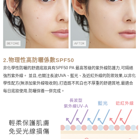
2.物理性高防曬係數SPF50
非化學性防曬的舒適底妝具有SPF50 PA 最高等級的紫外線防護力,可隔絕
強烈紫外線。 並且,也關注長波UVA、藍光、及近紅外線的防禦效果,以非化
學性配方(無添加紫外線吸收劑),打造既不死白也不厚重的舒適質地,最適合
每日底妝使用,防曬保養一併完成。