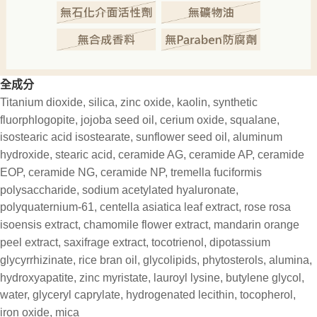
全成分
Titanium dioxide, silica, zinc oxide, kaolin, synthetic
fluorphlogopite, jojoba seed oil, cerium oxide, squalane,
isostearic acid isostearate, sunflower seed oil, aluminum
hydroxide, stearic acid, ceramide AG, ceramide AP, ceramide
EOP, ceramide NG, ceramide NP, tremella fuciformis
polysaccharide, sodium acetylated hyaluronate,
polyquaternium-61, centella asiatica leaf extract, rose rosa
isoensis extract, chamomile flower extract, mandarin orange
peel extract, saxifrage extract, tocotrienol, dipotassium
glycyrrhizinate, rice bran oil, glycolipids, phytosterols, alumina,
hydroxyapatite, zinc myristate, lauroyl lysine, butylene glycol,
water, glyceryl caprylate, hydrogenated lecithin, tocopherol,
iron oxide, mica