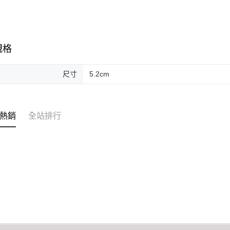
規格
尺寸
5.2cm
熱銷
全站排行