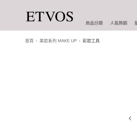
商品分類
人氣熱銷
首頁
美妝系列 MAKE UP
彩妝工具